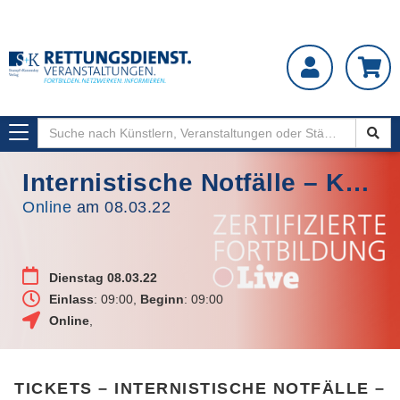
Toggle
navigation
Internistische Notfälle – Kasuistiken und EKG-Analysen
Online
am 08.03.22
Dienstag 08.03.22
Einlass
: 09:00,
Beginn
: 09:00
Online
,
TICKETS – INTERNISTISCHE NOTFÄLLE –