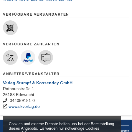
VERFÜGBARE VERSANDARTEN
VERFÜGBARE ZAHLARTEN
ANBIETER/VERANSTALTER
Verlag Stumpf & Kossendey GmbH
Rathausstraße 1
26188 Edewecht
044059181-0
www.skverlag.de
Cookies und externe Dienste helfen uns bei der Bereitstellung
dieses Angebots. Es werden nur notwendige Cookies
powered by tickettoaster